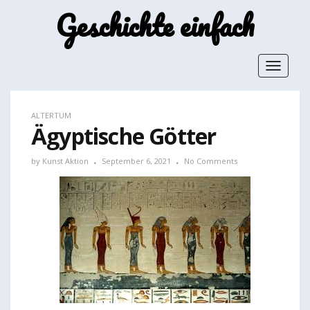
Geschichte einfach
Toggle
navigat
ALTERTUM
Ägyptische Götter
by
Kunst Aktion
September 6, 2021
No Comments