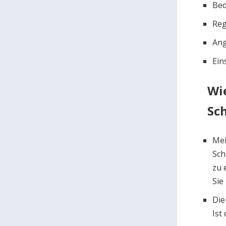
Bed
Reg
Ang
Ein
Wi
Sc
Mei
Sch
zu 
Sie
Die
Ist