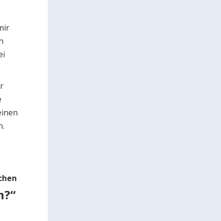
mir
n
ei
r
e
einen
n.
schen
n?“