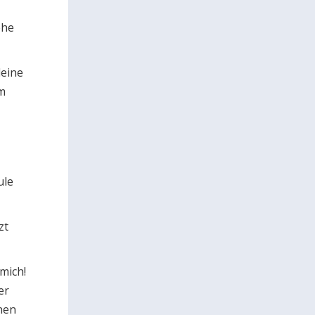
ehe
leine
m
ule
zt
mich!
er
inen