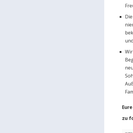
Fre
Die
nie
bek
und
Wir
Beg
neu
Soh
Auß
Fam
Eure
zu
f