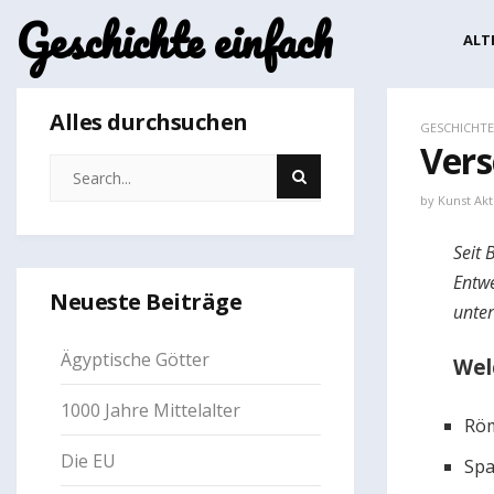
Geschichte einfach
ALT
Alles durchsuchen
GESCHICHTE
Vers
by
Kunst Akt
Seit 
Entwe
Neueste Beiträge
unter
Ägyptische Götter
Wel
1000 Jahre Mittelalter
Rö
Die EU
Spa