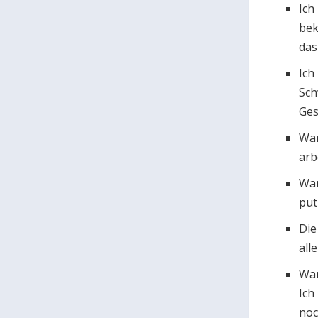
Ich
bek
das
Ich
Sch
Ges
War
arb
War
put
Die
all
War
Ich
noc