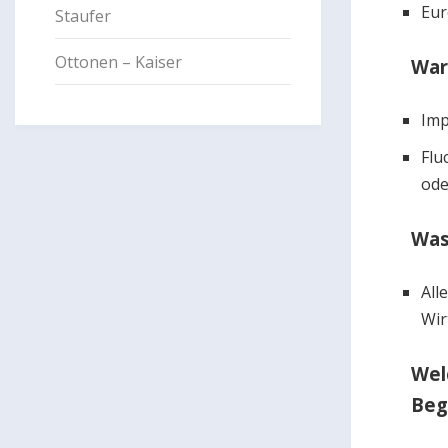
Eur
Staufer
Ottonen – Kaiser
War
Imp
Flu
ode
Was
All
Wir
Wel
Beg