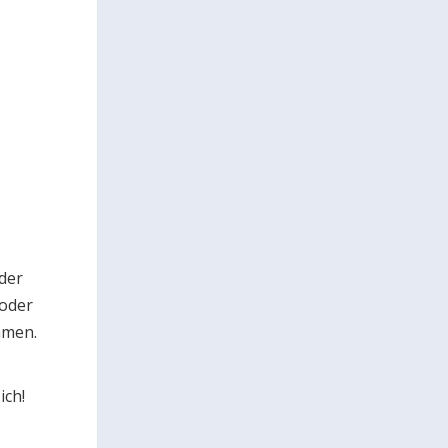
der
 oder
mmen.
ich!