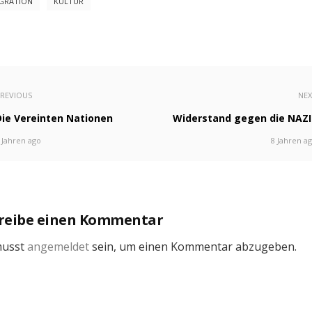
GRATION
KULTUR
REVIOUS
NE
Die Vereinten Nationen
Widerstand gegen die NAZI
 Jahren ago
8 Jahren a
reibe einen Kommentar
musst
angemeldet
sein, um einen Kommentar abzugeben.