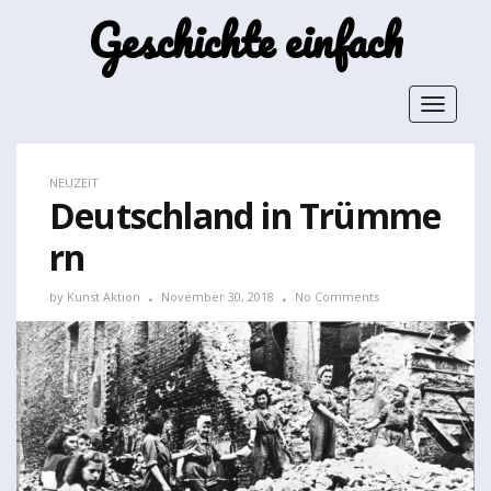
Geschichte einfach
Toggle
navigat
NEUZEIT
Deutschland in Trümme
rn
by
Kunst Aktion
November 30, 2018
No Comments