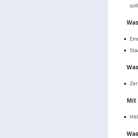
sol
Was
Ein
Sta
Was
Zer
Mit
Hit
Was