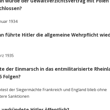
n wurde der Gewaltverzichtsvertrag mit Polen
chlossen?
uar 1934
n führte Hitler die allgemeine Wehrpflicht wie
?
rz 1935
te der Einmarsch in das entmilitarisierte Rheinl
6 Folgen?
test der Siegermächte Frankreich und England blieb ohne
tere Sanktionen
 verkündete Hitler öffentlich?