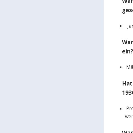
Wan
ges
Jan
Wan
ein
Mä
Hat
193
Pro
wei
Was