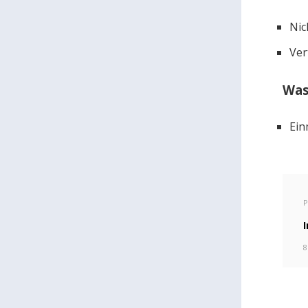
Nic
Ver
Was
Ein
P
8