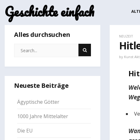
Geschichte einfach
ALT
Alles durchsuchen
NEUZEIT
Hitl
by
Kunst Akt
Hit
Neueste Beiträge
Welc
Weg
Ägyptische Götter
Ver
1000 Jahre Mittelalter
Wan
Die EU