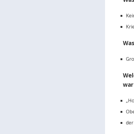
Kei
Kri
Was
Gro
Wel
war
„Ho
Obe
der