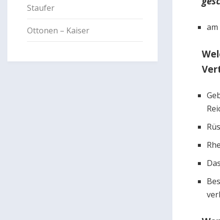
ges
Staufer
am 
Ottonen – Kaiser
Wel
Ver
Geb
Rei
Rüs
Rhe
Das
Bes
ver