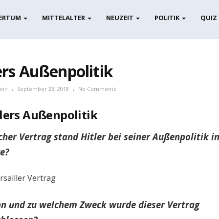
ERTUM
MITTELALTER
NEUZEIT
POLITIK
QUIZ
ers Außenpolitik
ion
September 23, 2018
No Comments
lers Außenpolitik
her Vertrag stand Hitler bei seiner Außenpolitik i
e?
sailler Vertrag
n und zu welchem Zweck wurde dieser Vertrag