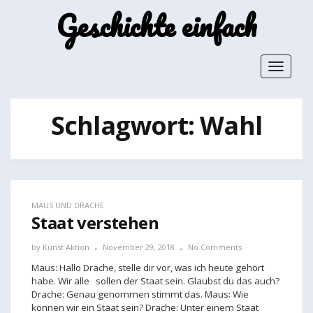
Geschichte einfach
Toggle
navigat
Schlagwort:
Wahl
MAUS UND DRACHE
Staat verstehen
by
Kunst Aktion
November 29, 2018
No Comments
Maus: Hallo Drache, stelle dir vor, was ich heute gehört
habe. Wir alle sollen der Staat sein. Glaubst du das auch?
Drache: Genau genommen stimmt das. Maus: Wie
können wir ein Staat sein? Drache: Unter einem Staat