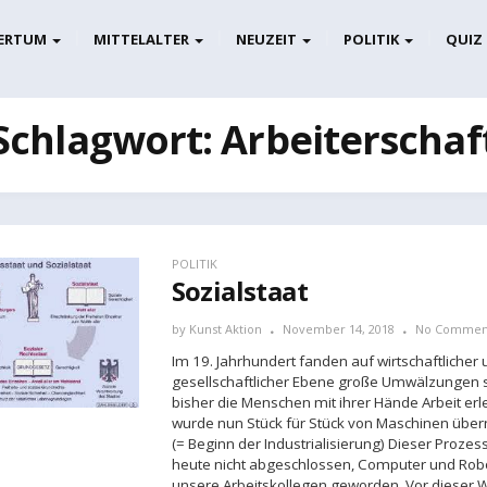
ERTUM
MITTELALTER
NEUZEIT
POLITIK
QUIZ
Schlagwort:
Arbeiterschaf
POLITIK
Sozialstaat
by
Kunst Aktion
November 14, 2018
No Commen
Im 19. Jahrhundert fanden auf wirtschaftlicher
gesellschaftlicher Ebene große Umwälzungen s
bisher die Menschen mit ihrer Hände Arbeit erl
wurde nun Stück für Stück von Maschinen üb
(= Beginn der Industrialisierung) Dieser Prozess 
heute nicht abgeschlossen, Computer und Robo
unsere Arbeitskollegen geworden. Vor dieser