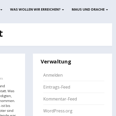
WAS WOLLEN WIR ERREICHEN?
MAUS UND DRACHE
t
Verwaltung
Anmelden
ts
 und
Eintrags-Feed
tatt. Was
edigten,
Kommentar-Feed
ernommen.
ist bis
WordPress.org
ter sind
 Wende war