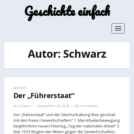
Geschichte einfach
Toggle
navigat
Autor:
Schwarz
NEUZEIT
Der „Führerstaat“
by
Schwarz
September 18, 2018
No Comments
Der „Führerstaat“ und die Gleichschaltung Was geschah
mit den freien Gewerkschaften? 1. Mai Arbeiterbewegung
begeht ihren neuen Feiertag „Tag der nationalen Arbeit“ 2.
Mai 1933 Beginn der Aktion gegen die Gewerkschaften: